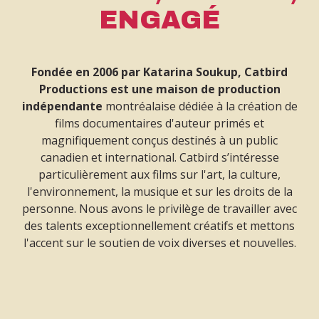
ENGAGÉ
Fondée en 2006 par Katarina Soukup, Catbird
Productions est une maison de production
indépendante
montréalaise dédiée à la création de
films documentaires d'auteur primés et
magnifiquement conçus destinés à un public
canadien et international. Catbird s’intéresse
particulièrement aux films sur l'art, la culture,
l'environnement, la musique et sur les droits de la
personne. Nous avons le privilège de travailler avec
des talents exceptionnellement créatifs et mettons
l'accent sur le soutien de voix diverses et nouvelles.
Nous travaillons également avec des partenaires
tels que CBC, Radio-Canada,
documentary
Channel,
ARTV, APTN, Canal D, TV5, NHK (Japon), DR
(Danemark), SVT (Suède), Al Jazeera, Sundance,